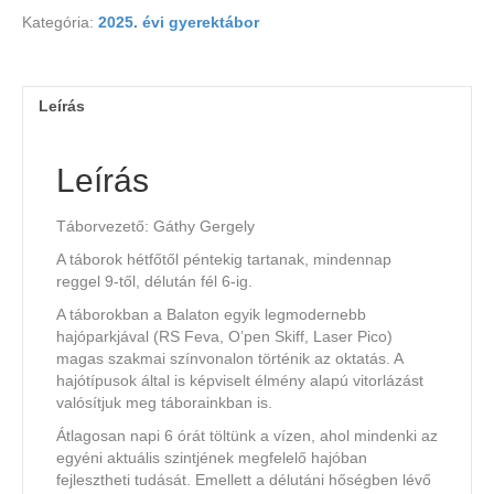
Kategória:
2025. évi gyerektábor
Leírás
Leírás
Táborvezető: Gáthy Gergely
A táborok hétfőtől péntekig tartanak, mindennap
reggel 9-től, délután fél 6-ig.
A táborokban a Balaton egyik legmodernebb
hajóparkjával (RS Feva, O’pen Skiff, Laser Pico)
magas szakmai színvonalon történik az oktatás. A
hajótípusok által is képviselt élmény alapú vitorlázást
valósítjuk meg táborainkban is.
Átlagosan napi 6 órát töltünk a vízen, ahol mindenki az
egyéni aktuális szintjének megfelelő hajóban
fejlesztheti tudását. Emellett a délutáni hőségben lévő