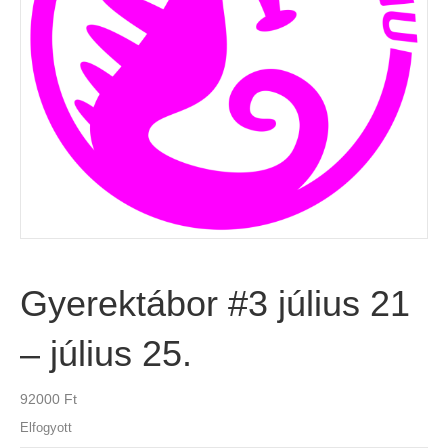
Gyerektábor #3 július 21
– július 25.
92000
Ft
Elfogyott