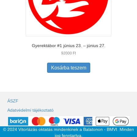
Gyerektábor #1 június 23. – június 27.
92000
Ft
Kosárba teszem
ÁSZF
Adatvédelmi tájékoztató
© 2024 Vitorlázás oktatás mindenkinek a Balatonon - BMVI. Minden
jog fenntartva.