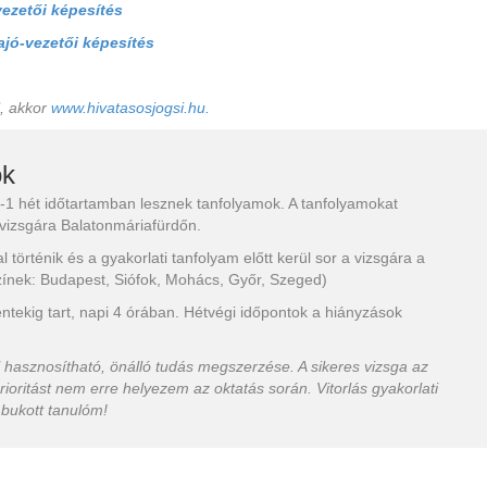
vezetői képesítés
hajó-vezetői képesítés
l, akkor
www.hivatasosjogsi.hu.
ók
-1 hét időtartamban lesznek tanfolyamok. A tanfolyamokat
 vizsgára Balatonmáriafürdőn.
l történik és a gyakorlati tanfolyam előtt kerül sor a vizsgára a
zínek: Budapest, Siófok, Mohács, Győr, Szeged)
éntekig tart, napi 4 órában. Hétvégi időpontok a hiányzások
l hasznosítható, önálló tudás megszerzése. A sikeres vizsga az
rioritást nem erre helyezem az oktatás során. Vitorlás gyakorlati
bukott tanulóm!