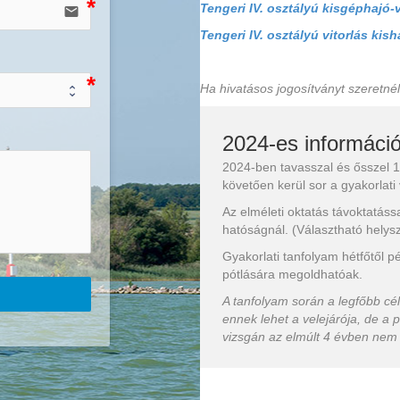
Tengeri IV. osztályú kisgéphajó-
email
Tengeri IV. osztályú vitorlás kis
Ha hivatásos jogosítványt szeretné
2024-es informáci
2024-ben tavasszal és ősszel 1
követően kerül sor a gyakorlati
Az elméleti oktatás távoktatássa
hatóságnál. (Választható helys
Gyakorlati tanfolyam hétfőtől p
pótlására megoldhatóak.
A tanfolyam során a legfőbb cé
ennek lehet a velejárója, de a p
vizsgán az elmúlt 4 évben nem 