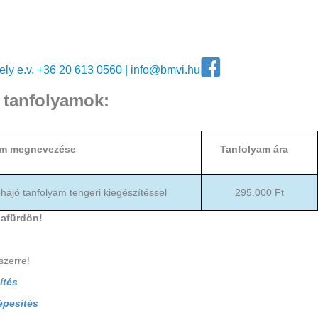
ly e.v. +36 20 613 0560 |
info@bmvi.hu
s tanfolyamok:
am megnevezése
Tanfolyam ára
phajó tanfolyam tengeri kiegészítéssel
295.000 Ft
iafürdőn!
szerre!
ítés
képesítés