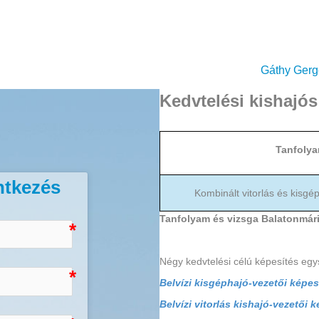
Gáthy Gerge
Kedvtelési kishajó
Tanfoly
ntkezés
Kombinált vitorlás és kisgé
Tanfolyam és vizsga Balatonmár
Négy kedvtelési célú képesítés egy
Belvízi kisgéphajó-vezetői képes
Belvízi vitorlás kishajó-vezetői 